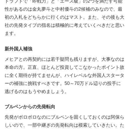
ドラフトで「即戦力」と「エース級」の2つを満たす可能
性があるのは金丸夢斗と中村優斗の2候補のみなので、最
初の入札をどちらかに行くのはマスト。また、その後も大
社の先発タイプの指名は積極的に考えていくべきだと思い
ます。
新外国人補強
メヒアとの再契約には若干疑問も残りますが、大事なのは
本命の方。正直、ほとんど投資してこなかったポイント故
に全く期待が持てませんが、ハイレベルな外国人スタータ
ーの補強に挑戦すべきです。50～70万ドル辺りの投手に
逃げるのはもうやめましょう。
ブルペンからの先発転向
先発がボロボロなのにブルペンを固くしておくのは阿保ら
しいので、一部中継ぎの先発転向は模索していきたい。た