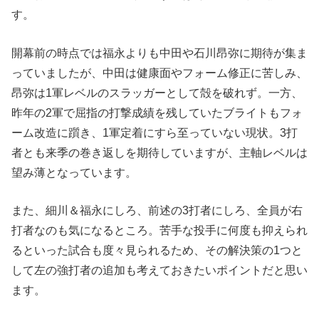
す。
開幕前の時点では福永よりも中田や石川昂弥に期待が集ま
っていましたが、中田は健康面やフォーム修正に苦しみ、
昂弥は1軍レベルのスラッガーとして殻を破れず。一方、
昨年の2軍で屈指の打撃成績を残していたブライトもフォ
ーム改造に躓き、1軍定着にすら至っていない現状。3打
者とも来季の巻き返しを期待していますが、主軸レベルは
望み薄となっています。
また、細川＆福永にしろ、前述の3打者にしろ、全員が右
打者なのも気になるところ。苦手な投手に何度も抑えられ
るといった試合も度々見られるため、その解決策の1つと
して左の強打者の追加も考えておきたいポイントだと思い
ます。