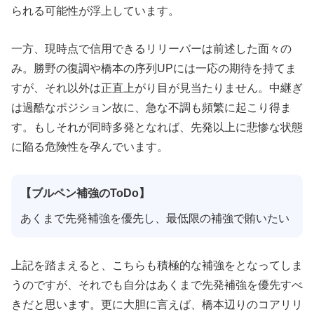
られる可能性が浮上しています。
一方、現時点で信用できるリリーバーは前述した面々の
み。勝野の復調や橋本の序列UPには一応の期待を持てま
すが、それ以外は正直上がり目が見当たりません。中継ぎ
は過酷なポジション故に、急な不調も頻繁に起こり得ま
す。もしそれが同時多発となれば、先発以上に悲惨な状態
に陥る危険性を孕んでいます。
【ブルペン補強のToDo】
あくまで先発補強を優先し、最低限の補強で賄いたい
上記を踏まえると、こちらも積極的な補強をとなってしま
うのですが、それでも自分はあくまで先発補強を優先すべ
きだと思います。更に大胆に言えば、橋本辺りのコアリリ