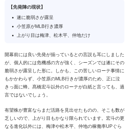
【先発陣の現状】
遂に脆弱さが露呈
小笠原がMLB行き濃厚
上がり目は梅津、松木平、仲地だけ
開幕前には良い先発が揃っているとの言説も耳にしました
が、個人的には危機感の方が強く、シーズンでは遂にその
脆弱さが露呈した形に。しかも、この苦しいローテ事情に
もかかわらず、小笠原のMLB行きが濃厚のため、正に泣
きっ面に蜂。髙橋宏斗以外のローテが白紙と言っても、過
言ではないでしょう。
有望株が豊富ならまだ活路を見出せたものの、そこも数が
乏しいので、上がり目もかなり限られています。宏斗の更
なる進化以外には、梅津や松木平、仲地の稼働率UPぐら