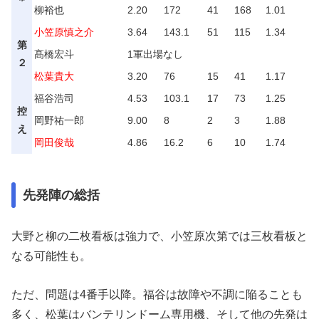
柳裕也
2.20
172
41
168
1.01
小笠原慎之介
3.64
143.1
51
115
1.34
第
髙橋宏斗
1軍出場なし
２
松葉貴大
3.20
76
15
41
1.17
福谷浩司
4.53
103.1
17
73
1.25
控
岡野祐一郎
9.00
8
2
3
1.88
え
岡田俊哉
4.86
16.2
6
10
1.74
先発陣の総括
大野と柳の二枚看板は強力で、小笠原次第では三枚看板と
なる可能性も。
ただ、問題は4番手以降。福谷は故障や不調に陥ることも
多く、松葉はバンテリンドーム専用機、そして他の先発は