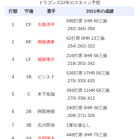
ドラゴンズ22年のスタメン予想
打順
守備
選手
2021年の成績
596打席 1HR 60三振
1
CF
大島洋平
.292/.345/.350
62打席 0HR 13三振
2
RF
岡林勇希
.254/.262/.322
216打席 4HR 56三振
3
LF
福留孝介
.218/.301/.342
526打席 17HR 56三振
4
1B
ビシエド
.275/.333/.433
393打席 11HR 58三振
5
C
木下拓哉
.270/.336/.412
240打席 5HR 36三振
6
2B
阿部寿樹
.209/.271/.326
7
3B
石川昂弥
1軍出場なし
448打席 3HR 75三振
8
SS
京田陽太