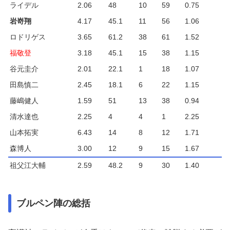
ライデル
2.06
48
10
59
0.75
岩嵜翔
4.17
45.1
11
56
1.06
ロドリゲス
3.65
61.2
38
61
1.52
福敬登
3.18
45.1
15
38
1.15
谷元圭介
2.01
22.1
1
18
1.07
田島慎二
2.45
18.1
6
22
1.15
藤嶋健人
1.59
51
13
38
0.94
清水達也
2.25
4
4
1
2.25
山本拓実
6.43
14
8
12
1.71
森博人
3.00
12
9
15
1.67
祖父江大輔
2.59
48.2
9
30
1.40
ブルペン陣の総括