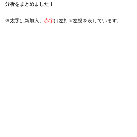
分析をまとめました！
※
太字
は新加入、
赤字
は左打or左投を表しています。