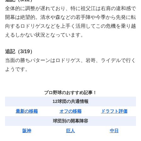
全体的に調整が遅れており、特に祖父江は右肩の違和感で
開幕は絶望的。清水や森などの若手陣や今季から先発に転
向するロドリゲスなどを上手く活用してこの危機を乗り越
えるしかない状況となっています。
追記（3/19）
当面の勝ちパターンはロドリゲス、岩嵜、ライデルで行く
ようです。
プロ野球のおすすめ記事！
12球団の共通情報
最新の移籍
オフの移籍
ドラフト評価
球団別の開幕陣容
阪神
巨人
中日