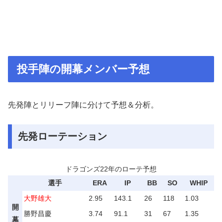
投手陣の開幕メンバー予想
先発陣とリリーフ陣に分けて予想＆分析。
先発ローテーション
ドラゴンズ22年のローテ予想
選手
ERA
IP
BB
SO
WHIP
大野雄大
2.95
143.1
26
118
1.03
開
勝野昌慶
3.74
91.1
31
67
1.35
幕