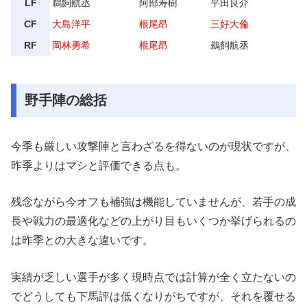
LF
鵜飼航丞
阿部寿樹
平田良介
CF
大島洋平
根尾昂
三好大倫
RF
岡林勇希
根尾昂
鵜飼航丞
野手陣の総括
今季も厳しい攻撃陣と言わざるを得ないのが現状ですが、
昨季よりはマシと評価できる点も。
残念ながら今オフも補強は機能していませんが、若手の成
長や戦力の最適化などの上がり目もいくつか挙げられるの
は昨季との大きな違いです。
実績が乏しい選手が多く現時点では計算が全く立たないの
でどうしても下馬評は低くなりがちですが、それを覆せる