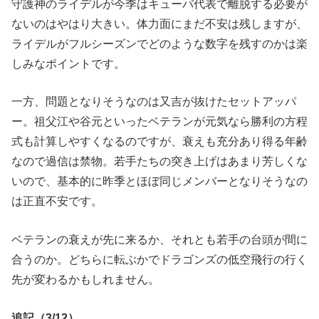
守護神のライデルが今季はキューバ代表で離脱する必要が
ないのはやはり大きい。体力面にまだ不安は残しますが、
ライデルがフルシーズンでどのような数字を残すのかは楽
しみなポイントです。
一方、問題となりそうなのは又吉が抜けたセットアッパ
ー。祖父江や谷元といったベテランが元気なら勝利の方程
式も計算しやすくなるのですが、衰えも充分あり得る年齢
なので過信は禁物。若手たちの突き上げはあまり芳しくな
いので、基本的に昨季とほぼ同じメンバーとなりそうなの
は正直不安です。
ベテランの衰えが先に来るか、それとも若手の台頭が間に
合うのか。どちらに転ぶかでドラゴンズの低空飛行の行く
先が変わるかもしれません。
追記（3/12）