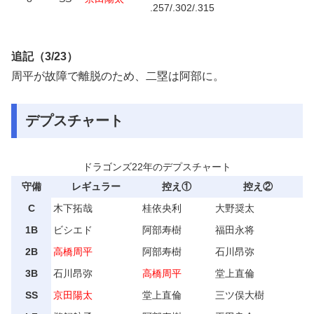
.257/.302/.315
追記（3/23）
周平が故障で離脱のため、二塁は阿部に。
デプスチャート
ドラゴンズ22年のデプスチャート
守備
レギュラー
控え①
控え②
C
木下拓哉
桂依央利
大野奨太
1B
ビシエド
阿部寿樹
福田永将
2B
高橋周平
阿部寿樹
石川昂弥
3B
石川昂弥
高橋周平
堂上直倫
SS
京田陽太
堂上直倫
三ツ俣大樹