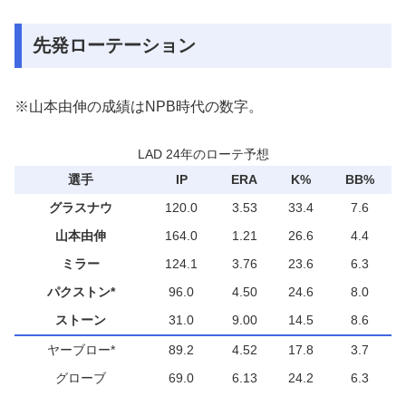
先発ローテーション
※山本由伸の成績はNPB時代の数字。
LAD 24年のローテ予想
選手
IP
ERA
K%
BB%
グラスナウ
120.0
3.53
33.4
7.6
山本由伸
164.0
1.21
26.6
4.4
ミラー
124.1
3.76
23.6
6.3
パクストン*
96.0
4.50
24.6
8.0
ストーン
31.0
9.00
14.5
8.6
ヤーブロー*
89.2
4.52
17.8
3.7
グローブ
69.0
6.13
24.2
6.3