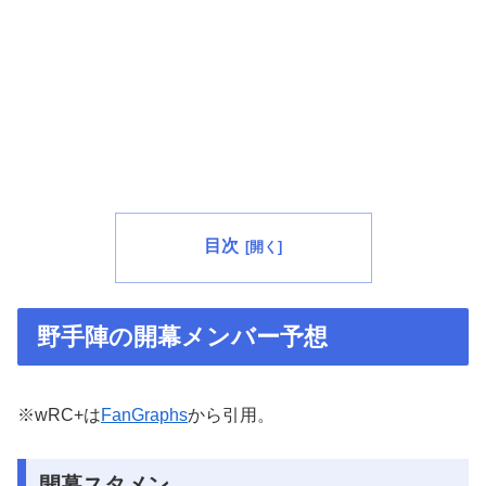
目次
野手陣の開幕メンバー予想
※wRC+は
FanGraphs
から引用。
開幕スタメン