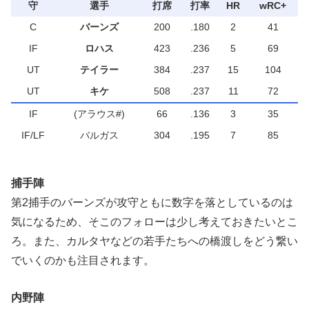
守
選手
打席
打率
HR
wRC+
C
バーンズ
200
.180
2
41
IF
ロハス
423
.236
5
69
UT
テイラー
384
.237
15
104
UT
キケ
508
.237
11
72
IF
(アラウス#)
66
.136
3
35
IF/LF
バルガス
304
.195
7
85
捕手陣
第2捕手のバーンズが攻守ともに数字を落としているのは
気になるため、そこのフォローは少し考えておきたいとこ
ろ。また、カルタヤなどの若手たちへの橋渡しをどう繋い
でいくのかも注目されます。
内野陣