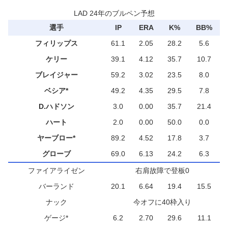
LAD 24年のブルペン予想
選手
IP
ERA
K%
BB%
フィリップス
61.1
2.05
28.2
5.6
ケリー
39.1
4.12
35.7
10.7
ブレイジャー
59.2
3.02
23.5
8.0
ベシア*
49.2
4.35
29.5
7.8
D.ハドソン
3.0
0.00
35.7
21.4
ハート
2.0
0.00
50.0
0.0
ヤーブロー*
89.2
4.52
17.8
3.7
グローブ
69.0
6.13
24.2
6.3
ファイアライゼン
右肩故障で登板0
バーランド
20.1
6.64
19.4
15.5
ナック
今オフに40枠入り
ゲージ*
6.2
2.70
29.6
11.1