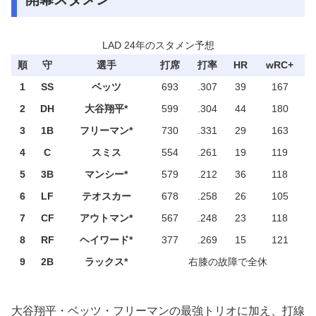
LAD 24年のスタメン予想
順
守
選手
打席
打率
HR
wRC+
1
SS
ベッツ
693
.307
39
167
2
DH
大谷翔平*
599
.304
44
180
3
1B
フリーマン*
730
.331
29
163
4
C
スミス
554
.261
19
119
5
3B
マンシー*
579
.212
36
118
6
LF
テオスカー
678
.258
26
105
7
CF
アウトマン*
567
.248
23
118
8
RF
ヘイワード*
377
.269
15
121
9
2B
ラックス*
右膝の故障で全休
大谷翔平・ベッツ・フリーマンの最強トリオに加え、打線