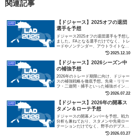
関連記事
【ドジャース】2025オフの退団
LAD
選手を予想
ドジャース2025オフの退団選手を予想し
ました。FAとなる選手だけでなく、トレ
ードやノンテンダー、アウトライトなど
で放出される可能性のある候補について
2025.12.10
も見ていきます。
【ドジャース】2026シーズン中
LAD
の補強予想
2026年のトレード期限に向け、ドジャー
スの補強戦略を徹底予想。先発・リリー
フ・二遊間・捕手といった補強ポイント
を軸に、故障者事情や有望株の使い道を
2026.07.22
踏まえた補強候補を分析します。
【ドジャース】2026年の開幕ス
LAD
タメン＆ローテ予想
ドジャースの開幕メンバーを予想。戦力
分析も兼ねており、スタメンや先発ロー
テーションだけでなく、野手のデプスや
ブルペン陣、故障者リストについても扱
2026.03.27
っています。