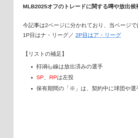
MLB2025オフのトレードに関する噂や放出
今記事は2ページに分かれており、当ページで
1P目はナ・リーグ／
2P目はア・リーグ
【リストの補足】
打消し線
は放出済みの選手
SP
、
RP
は左投
保有期間の「※」は、契約中に球団や選