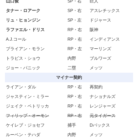
山口俊
SP・右
巨人
タナー・ロアーク
SP・右
アスレチックス
リュ・ヒョンジン
SP・左
ドジャース
ラファエル・ドリス
RP・右
阪神
A.J.コール
RP・右
インディアンス
ブライアン・モラン
RP・左
マーリンズ
トラビス・ショウ
内野
ブルワーズ
ジョー・パニック
二塁
メッツ
マイナー契約
ライアン・ダル
RP・右
再契約
ジャスティン・ミラー
RP・右
ナショナルズ
ジェイク・ペトリッカ
RP・右
レンジャーズ
フィリップ・オーモン
RP・右
元タイガース
ケイレブ・ジョセフ
捕手
Dバックス
ルーベン・テハダ
内野
メッツ