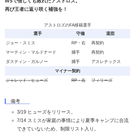
WSで惜しくも敗れたアストロズ。
再び王者に返り咲く補強を！
アストロズのFA移籍選手
選手
守備
退団
ジョー・スミス
RP・右
再契約
マーティン・マルドナード
捕手
再契約
ダスティン・ガルノー
捕手
アスレチックス
マイナー契約
ジャレッド・ヒューズ
RP・右
フィリーズ
備考
3/19 ヒューズをリリース。
7/14 スミスが家庭の事情により夏季キャンプに合流
できていないため、制限リスト入り。