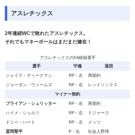
アスレチックス
2年連続WCで敗れたアスレチックス。
それでもマネーボールはまだまだ健在！
アスレチックスのFA移籍選手
選手
守備
退団
ジェイク・ディークマン
RP・左
再契約
ジョーダン・ウィームズ
RP・右
レッドソックス
マイナー契約
ブライアン・シュリッター
RP・右
再契約
ハイメ・シュルツ
RP・右
ドジャース
ドニー・ハート
RP・左
メッツ
冨岡聖平
P・右
社会人野球