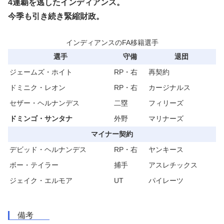
4連覇を逃したインディアンス。
今季も引き続き緊縮財政。
インディアンスのFA移籍選手
選手
守備
退団
ジェームズ・ホイト
RP・右
再契約
ドミニク・レオン
RP・右
カージナルス
セザー・ヘルナンデス
二塁
フィリーズ
ドミンゴ・サンタナ
外野
マリナーズ
マイナー契約
デビッド・ヘルナンデス
RP・右
ヤンキース
ボー・テイラー
捕手
アスレチックス
ジェイク・エルモア
UT
パイレーツ
備考