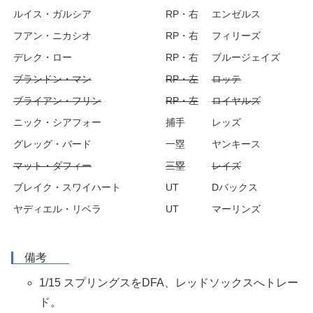
ルイス・ガルシア
RP・右
エンゼルス
フアン・ニカシオ
RP・右
フィリーズ
デレク・ロー
RP・右
ブルージェイズ
ブランドン・マン
RP・左
ロッテ
ブライアン・フリン
RP・左
ロイヤルズ
ニック・シアフォー
捕手
レッズ
グレッグ・バード
一塁
ヤンキース
マット・ダフィー
三塁
レイズ
ブレイク・スワイハート
UT
Dバックス
ヤディエル・リベラ
UT
マーリンズ
備考
1/15 スプリングスをDFA、レッドソックスへトレー
ド。