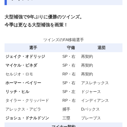
大型補強で9年ぶりに優勝のツインズ。
今季は更なる大型補強を画策！
ツインズのFA移籍選手
選手
守備
退団
ジェイク・オドリッジ
SP・右
再契約
マイケル・ピネダ
SP・右
再契約
セルジオ・ロモ
RP・右
再契約
ホーマー・ベイリー
SP・右
アスレチックス
リッチ・ヒル
SP・左
ドジャース
タイラー・クリッパード
RP・右
インディアンス
アレックス・アビラ
捕手
Dバックス
ジョシュ・ドナルドソン
三塁
ブレーブス
マイナー契約