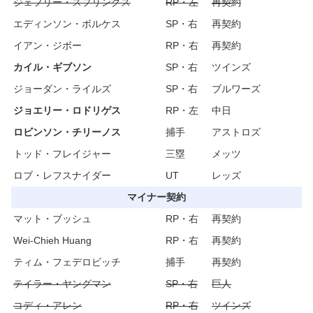
ジェフリー・スプリングス
RP・左
再契約
エディンソン・ボルケス
SP・右
再契約
イアン・ジボー
RP・右
再契約
カイル・ギブソン
SP・右
ツインズ
ジョーダン・ライルズ
SP・右
ブルワーズ
ジョエリー・ロドリゲス
RP・左
中日
ロビンソン・チリーノス
捕手
アストロズ
トッド・フレイジャー
三塁
メッツ
ロブ・レフスナイダー
UT
レッズ
マイナー契約
マット・ブッシュ
RP・右
再契約
Wei-Chieh Huang
RP・右
再契約
ティム・フェデロビッチ
捕手
再契約
テイラー・ヤングマン
SP・右
巨人
コディ・アレン
RP・右
ツインズ