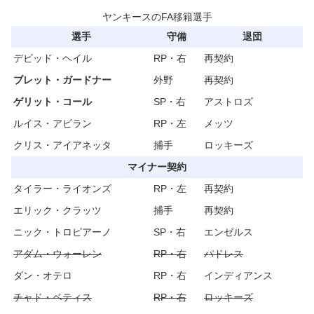
ヤンキースのFA移籍選手
選手
守備
退団
デビッド・ヘイル
RP・右
再契約
ブレット・ガードナー
外野
再契約
ゲリット・コール
SP・右
アストロズ
ルイス・アビラン
RP・左
メッツ
クリス・アイアネッタ
捕手
ロッキーズ
マイナー契約
タイラー・ライオンズ
RP・左
再契約
エリック・クラッツ
捕手
再契約
ニック・トロピアーノ
SP・右
エンゼルス
アダム・ウォーレン
RP・右
パドレス
ダン・オテロ
RP・右
インディアンス
チャド・ベティス
RP・右
ロッキーズ