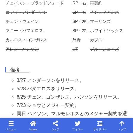
チェイスン・ブラッドフォード
RP・右
再契約
コディ・アンダーソン
SP・右
インディアンス
チェン・ウェイン
SP・左
マーリンズ
マニー・バヌエロス
SP・左
ホワイトソックス
カルロス・ゴンザレス
外野
カブス
アレン・ハンソン
UT
ブルージェイズ
備考
3/27 アンダーソンをリリース。
5/28 バヌエロスをリリース。
6/25 チェン、ゴンザレス、ハンソンをリリース。
7/23 ショウとメジャー契約。
同日 ハドソン、マルモレホスとのメジャー契約を選
択。
メニュー
Home
シェア
フォロー
サイドバー
トップ