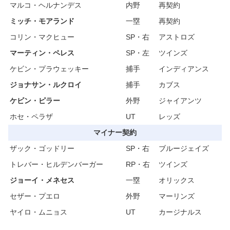
マルコ・ヘルナンデス
内野
再契約
ミッチ・モアランド
一塁
再契約
コリン・マクヒュー
SP・右
アストロズ
マーティン・ペレス
SP・左
ツインズ
ケビン・プラウェッキー
捕手
インディアンス
ジョナサン・ルクロイ
捕手
カブス
ケビン・ピラー
外野
ジャイアンツ
ホセ・ペラザ
UT
レッズ
マイナー契約
ザック・ゴッドリー
SP・右
ブルージェイズ
トレバー・ヒルデンバーガー
RP・右
ツインズ
ジョーイ・メネセス
一塁
オリックス
セザー・プエロ
外野
マーリンズ
ヤイロ・ムニョス
UT
カージナルス