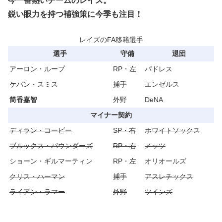
今一番熱いチームのレイズ。
鋭い眼力を持つ補強策に今季も注目！
レイズのFA移籍選手
選手
守備
退団
アーロン・ループ
RP・左
パドレス
ケバン・スミス
捕手
エンゼルス
筒香嘉智
外野
DeNA
マイナー契約
ディラン・コービー
SP・右
ホワイトソックス
ブルックス・パウンダーズ
RP・右
メッツ
ショーン・ギルマーティン
RP・左
オリオールズ
クリス・ハーマン
捕手
アスレチックス
ライアン・ラマー
外野
ツインズ