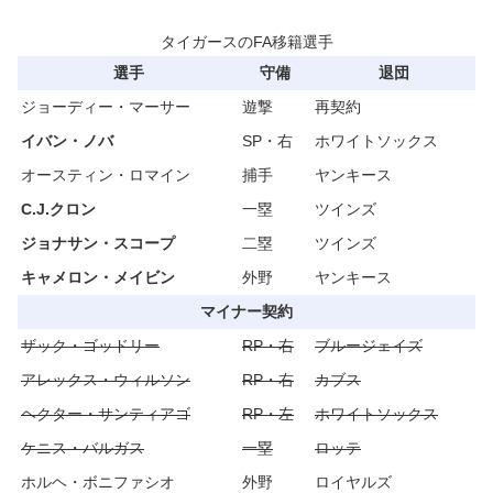
タイガースのFA移籍選手
選手
守備
退団
ジョーディー・マーサー
遊撃
再契約
イバン・ノバ
SP・右
ホワイトソックス
オースティン・ロマイン
捕手
ヤンキース
C.J.クロン
一塁
ツインズ
ジョナサン・スコープ
二塁
ツインズ
キャメロン・メイビン
外野
ヤンキース
マイナー契約
ザック・ゴッドリー
RP・右
ブルージェイズ
アレックス・ウィルソン
RP・右
カブス
ヘクター・サンティアゴ
RP・左
ホワイトソックス
ケニス・バルガス
一塁
ロッテ
ホルヘ・ボニファシオ
外野
ロイヤルズ