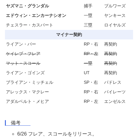
ヤズマニ・グランダル
捕手
ブルワーズ
エドウィン・エンカーナシオン
一塁
ヤンキース
チェスラー・カスバート
三塁
ロイヤルズ
マイナー契約
ライアン・バー
RP・右
再契約
ケイレブ・フレア
RP・左
再契約
マット・スコール
一塁
再契約
ライアン・ゴインズ
UT
再契約
ブライアン・ミッチェル
SP・右
パドレス
アレックス・マクレー
RP・右
パイレーツ
アダルベルト・メヒア
RP・左
エンゼルス
備考
6/26 フレア、スコールをリリース。