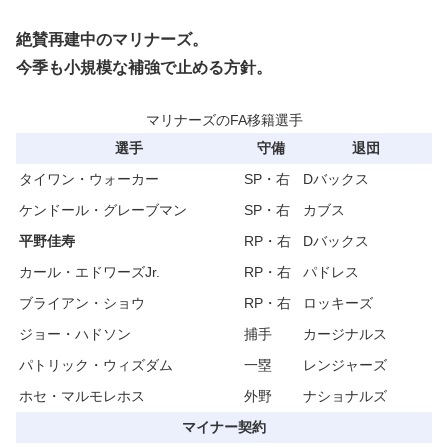
絶賛再建中のマリナーズ。
今季も小規模な補強で止める方針。
マリナーズのFA移籍選手
選手
守備
退団
タイワン・ウォーカー
SP・右
Dバックス
ケンドール・グレーブマン
SP・右
カブス
平野佳寿
RP・右
Dバックス
カール・エドワーズJr.
RP・右
パドレス
ブライアン・ショウ
RP・右
ロッキーズ
ジョー・ハドソン
捕手
カージナルス
パトリック・ウィズダム
一塁
レンジャーズ
ホセ・マルモレホス
外野
ナショナルズ
マイナー契約