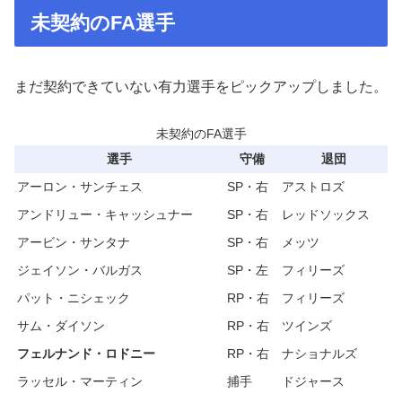
未契約のFA選手
まだ契約できていない有力選手をピックアップしました。
未契約のFA選手
選手
守備
退団
アーロン・サンチェス
SP・右
アストロズ
アンドリュー・キャッシュナー
SP・右
レッドソックス
アービン・サンタナ
SP・右
メッツ
ジェイソン・バルガス
SP・左
フィリーズ
パット・ニシェック
RP・右
フィリーズ
サム・ダイソン
RP・右
ツインズ
フェルナンド・ロドニー
RP・右
ナショナルズ
ラッセル・マーティン
捕手
ドジャース