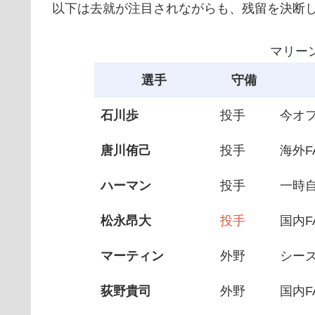
以下は去就が注目されながらも、残留を決断
マリー
選手
守備
石川歩
投手
今オフ
唐川侑己
投手
海外F
ハーマン
投手
一時
松永昂大
投手
国内F
マーティン
外野
シー
荻野貴司
外野
国内F