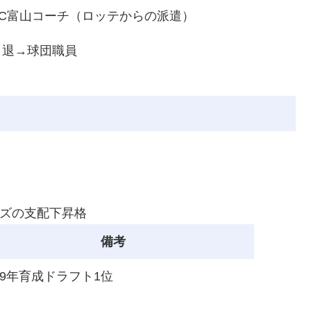
BC富山コーチ（ロッテからの派遣）
引退→球団職員
ズの支配下昇格
備考
19年育成ドラフト1位