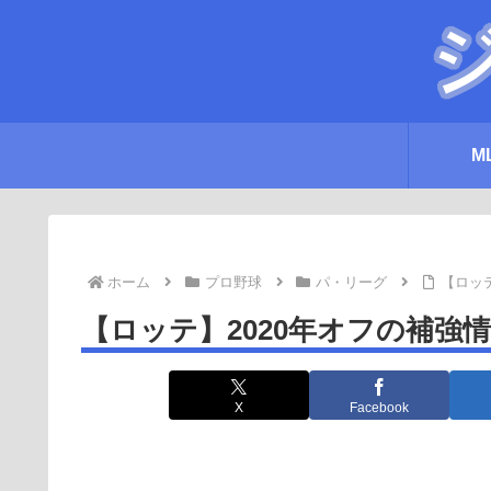
M
ホーム
プロ野球
パ・リーグ
【ロッ
【ロッテ】2020年オフの補強
X
Facebook