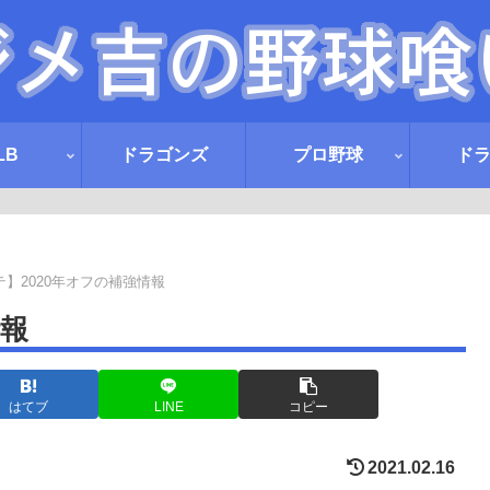
LB
ドラゴンズ
プロ野球
ド
テ】2020年オフの補強情報
情報
はてブ
LINE
コピー
2021.02.16