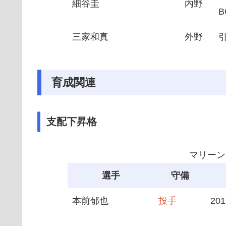
細谷圭
内野
三家和真
外野
育成関連
支配下昇格
マリーン
選手
守備
本前郁也
投手
20