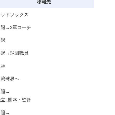
移籍先
レッドソックス
引退→2軍コーチ
引退
引退→球団職員
阪神
台湾球界へ
引退→
独立L熊本・監督
引退→